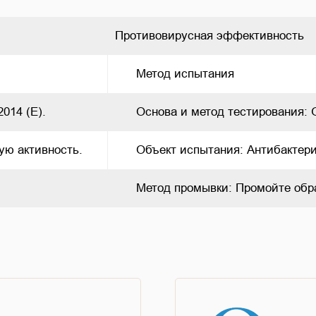
Противовирусная эффективность
      Метод испытания     
14 (E).     
      Основа и метод тестирования: 
ю активность.     
      Объект испытания: Антибактер
      Метод промывки: Промойте обр