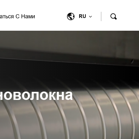
аться С Нами
RU
новолокна