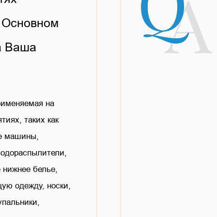
 Основном
а Ваша
рименяемая на
тиях, таких как
е машины,
одораспылители,
 нижнее белье,
ую одежду, носки,
упальники,