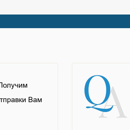
 Получим
тправки Вам