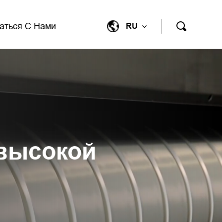
аться С Нами
RU
 высокой