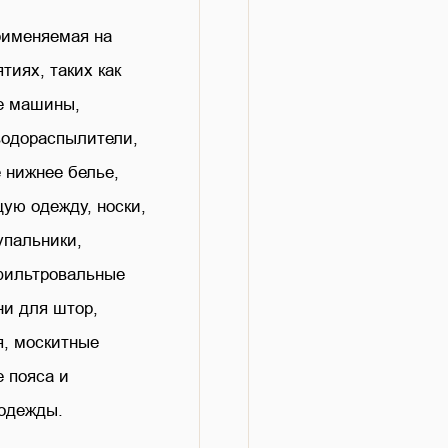
рименяемая на
тиях, таких как
е машины,
одораспылители,
 нижнее белье,
ую одежду, носки,
упальники,
фильтровальные
ни для штор,
я, москитные
е пояса и
 одежды.