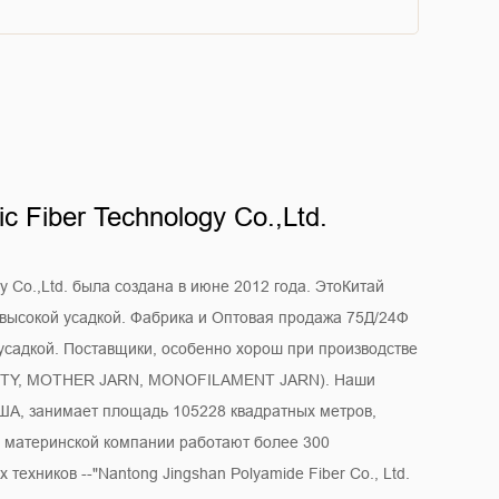
c Fiber Technology Co.,Ltd.
gy Co.,Ltd. была создана в июне 2012 года. Это
Китай
высокой усадкой. Фабрика
и
Оптовая продажа 75Д/24Ф
усадкой. Поставщики
, особенно хорош при производстве
 DTY, MOTHER JARN, MONOFILAMENT JARN). Наши
ША, занимает площадь 105228 квадратных метров,
й материнской компании работают более 300
техников --"Nantong Jingshan Polyamide Fiber Co., Ltd.