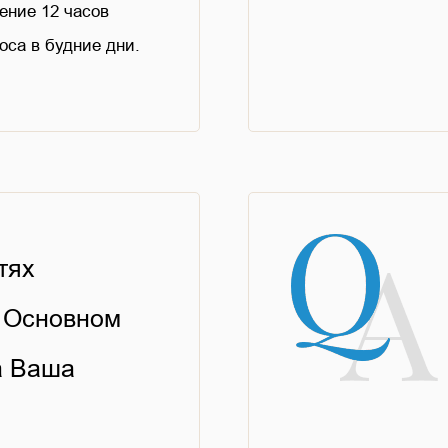
ение 12 часов
оса в будние дни.
тях
 Основном
а Ваша